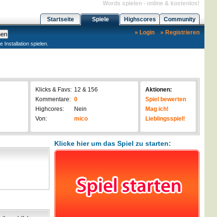
Words spielen - online & kostenlos!
Startseite
Spiele
Highscores
Community
» Login
» Registrieren
nstallation spielen.
Klicks & Favs:
12 & 156
Aktionen:
Kommentare:
0
Spiel bewerten
Highcores:
Nein
Mag ich!
Von:
mico
Lieblingsspiel!
Klicke hier um das Spiel zu starten: