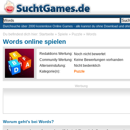
Durchsuche über 2000 kostenlose Online Games - alle kannst du ohne Download und ohne I
Du befindest dich hier:
Startseite
»
Spiele
»
Puzzle
»
Words
Words
online spielen
Redaktions Wertung:
Noch nicht bewertet
Community Wertung:
Keine Bewertungen vorhanden
Alterseinstufung:
Nicht bedenklich
Kategorie(n):
Puzzle
Werbung
Worum geht's bei
Words
?