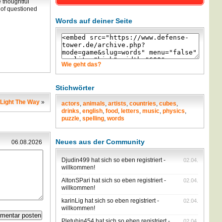
 thoughtful
 of questioned
Words auf deiner Seite
Wie geht das?
Stichwörter
 Light The Way
»
actors
,
animals
,
artists
,
countries
,
cubes
,
drinks
,
english
,
food
,
letters
,
music
,
physics
,
puzzle
,
spelling
,
words
Neues aus der Community
06.08.2026
Djudin499 hat sich so eben registriert -
02.04.
willkommen!
AltonSPari hat sich so eben registriert -
02.04.
willkommen!
karinLig hat sich so eben registriert -
02.04.
willkommen!
Pletuhin454 hat sich so eben registriert -
02.04.