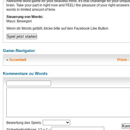
Awesome word game for your beautiful mind. It's real challenge for your unique
brain. Take your part in right now and FEEL! the pleasure of your right answers
words in limited amount of time.
Steuerung von Words:
Maus: Bewegen
Wenn dir Words gefällt, klicke bitte auf den Facebook Like Button.
Game-Navigator
«
Scramball
Prism -
Kommentare zu Words
Bewertung des Spiels:
Sicherheitsabfrage: 12 + 1 =