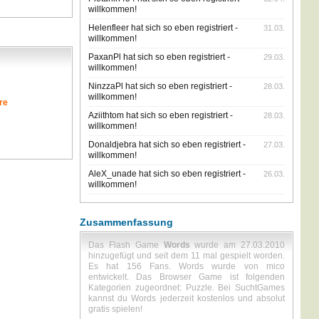
willkommen!
Helenfleer hat sich so eben registriert -
31.03.
willkommen!
PaxanPl hat sich so eben registriert -
29.03.
willkommen!
NinzzaPl hat sich so eben registriert -
28.03.
willkommen!
re
Aziithtom hat sich so eben registriert -
28.03.
willkommen!
Donaldjebra hat sich so eben registriert -
27.03.
willkommen!
AleX_unade hat sich so eben registriert -
26.03.
willkommen!
Zusammenfassung
Das Flash Game
Words
wurde am 27.03.2010
hinzugefügt und seit dem 11 mal gespielt worden.
Es hat 156 Fans. Words wurde von mico
entwickelt. Das Browser Game ist folgenden
Kategorien zugeordnet: Puzzle. Bei SuchtGames
kannst du Words jederzeit kostenlos und absolut
gratis spielen!