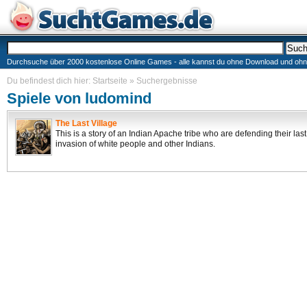
Durchsuche über 2000 kostenlose Online Games - alle kannst du ohne Download und ohne I
Du befindest dich hier:
Startseite
»
Suchergebnisse
Spiele von ludomind
The Last Village
This is a story of an Indian Apache tribe who are defending their last
invasion of white people and other Indians.