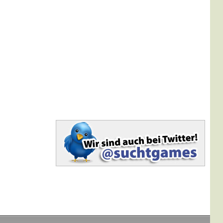
Hinzugefügt: 10.01.2011
Hurry Up Bob!
Kategorie: Action
Hinzugefügt: 10.01.2011
Gems Of Egypt
Kategorie: Puzzle
Hinzugefügt: 06.01.2011
Billy's Hill
Kategorie: Action
Hinzugefügt: 06.01.2011
Monkey GO Happy 3
Kategorie: Abenteuer
Hinzugefügt: 30.12.2010
BlastOff Bunnies
Kategorie: Action
Hinzugefügt: 19.12.2010
Mehr anzeigen