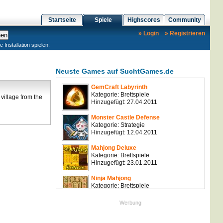
Startseite
Spiele
Highscores
Community
» Login
» Registrieren
nstallation spielen.
Neuste Games auf SuchtGames.de
GemCraft Labyrinth
Kategorie: Brettspiele
 village from the
Hinzugefügt: 27.04.2011
Monster Castle Defense
Kategorie: Strategie
Hinzugefügt: 12.04.2011
Mahjong Deluxe
Kategorie: Brettspiele
Hinzugefügt: 23.01.2011
Ninja Mahjong
Kategorie: Brettspiele
Hinzugefügt: 23.01.2011
Werbung
Nuclearoids
Kategorie: Sonstige