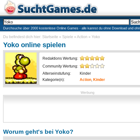
Durchsuche über 2000 kostenlose Online Games - alle kannst du ohne Download und ohne I
Du befindest dich hier:
Startseite
»
Spiele
»
Action
»
Yoko
Yoko
online spielen
Redaktions Wertung:
Community Wertung:
Alterseinstufung:
Kinder
Kategorie(n):
Action
,
Kinder
Werbung
Worum geht's bei
Yoko
?