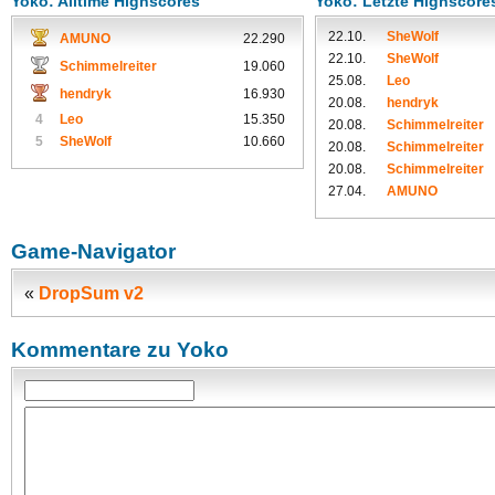
Yoko: Alltime Highscores
Yoko: Letzte Highscore
22.10.
SheWolf
AMUNO
22.290
22.10.
SheWolf
Schimmelreiter
19.060
25.08.
Leo
hendryk
16.930
20.08.
hendryk
4
Leo
15.350
20.08.
Schimmelreiter
5
SheWolf
10.660
20.08.
Schimmelreiter
20.08.
Schimmelreiter
27.04.
AMUNO
Game-Navigator
«
DropSum v2
Kommentare zu Yoko