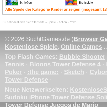
Schießen
Brettspiele
Alle Spiele der Kategorie
Kinder
anzeigen (insgesamt 13
Du befindest dich hier:
Startseite
»
Spiele
»
Action
»
Yoko
© 2026 SuchtGames.de (
Browser G
Kostenlose Spiele
,
Online Games
.
Top Flash Games:
Bubble Shooter
Tennis
·
Bloons Tower Defense 4
·
Poker
·
:the game:
·
Sketch
·
Cybo
Tower Defense
·
Neue Netzwerkseiten:
KostenloseS
Sudoku
iPhone Tower Defense
Soli
Tower Defense
Juegos de Mario