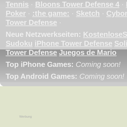
Tennis
·
Bloons Tower Defense 4
·
Poker
·
:the game:
·
Sketch
·
Cybo
Tower Defense
·
Neue Netzwerkseiten:
KostenloseS
Sudoku
iPhone Tower Defense
Soli
Tower Defense
Juegos de Mario
Top iPhone Games:
Coming soon!
Top Android Games:
Coming soon!
Werbung