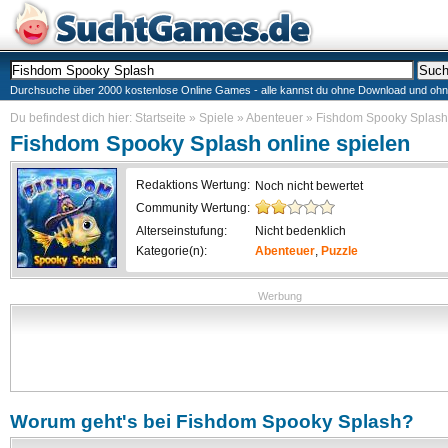
Durchsuche über 2000 kostenlose Online Games - alle kannst du ohne Download und ohne I
Du befindest dich hier:
Startseite
»
Spiele
»
Abenteuer
»
Fishdom Spooky Splash
Fishdom Spooky Splash
online spielen
Redaktions Wertung:
Noch nicht bewertet
Community Wertung:
Alterseinstufung:
Nicht bedenklich
Kategorie(n):
Abenteuer
,
Puzzle
Werbung
Worum geht's bei
Fishdom Spooky Splash
?