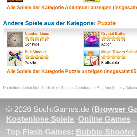
Alle Spiele der Kategorie
Abenteuer
anzeigen (insgesamt
Andere Spiele aus der Kategorie:
Puzzle
Number Lines
Crystal Battle
Sonstige
Action
Ball Shooter
Magic Towers Solitai
Puzzle
Brettspiele
Alle Spiele der Kategorie
Puzzle
anzeigen (insgesamt 851
Du befindest dich hier:
Startseite
»
Spiele
»
Abenteuer
»
Fishdom Spooky Splash
© 2026 SuchtGames.de (
Browser G
Kostenlose Spiele
,
Online Games
.
Top Flash Games:
Bubble Shooter