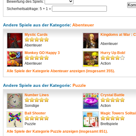
Bewertung des Spiels:
Sicherheitsabfrage: 5 + 1 =
Andere Spiele aus der Kategorie:
Abenteuer
Mystic Cards
Kingdoms at War : C
Abenteuer
Abenteuer
Monkey GO Happy 3
Hurry Up Bob!
Abenteuer
Action
Alle Spiele der Kategorie
Abenteuer
anzeigen (insgesamt 355).
Andere Spiele aus der Kategorie:
Puzzle
Number Lines
Crystal Battle
Sonstige
Action
Ball Shooter
Magic Towers Solitai
Puzzle
Brettspiele
Alle Spiele der Kategorie
Puzzle
anzeigen (insgesamt 851).