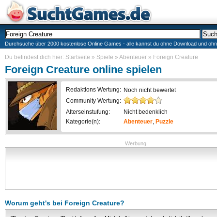
Durchsuche über 2000 kostenlose Online Games - alle kannst du ohne Download und ohne I
Du befindest dich hier:
Startseite
»
Spiele
»
Abenteuer
»
Foreign Creature
Foreign Creature
online spielen
Redaktions Wertung:
Noch nicht bewertet
Community Wertung:
Alterseinstufung:
Nicht bedenklich
Kategorie(n):
Abenteuer
,
Puzzle
Werbung
Worum geht's bei
Foreign Creature
?