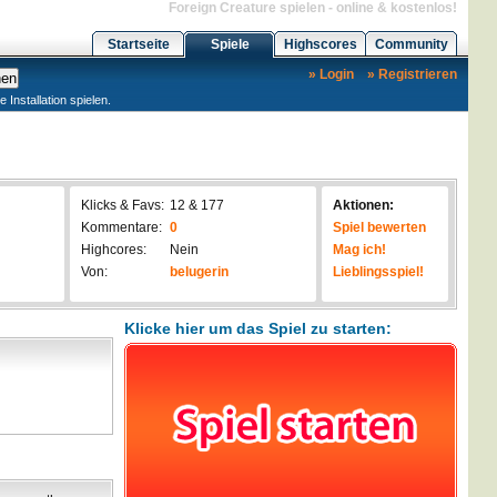
Foreign Creature spielen - online & kostenlos!
Startseite
Spiele
Highscores
Community
» Login
» Registrieren
nstallation spielen.
Klicks & Favs:
12 & 177
Aktionen:
Kommentare:
0
Spiel bewerten
Highcores:
Nein
Mag ich!
Von:
belugerin
Lieblingsspiel!
Klicke hier um das Spiel zu starten: