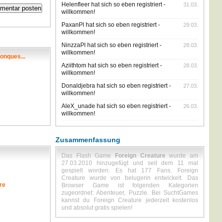
Helenfleer hat sich so eben registriert -
31.03.
willkommen!
PaxanPl hat sich so eben registriert -
29.03.
willkommen!
NinzzaPl hat sich so eben registriert -
28.03.
willkommen!
onques...
Aziithtom hat sich so eben registriert -
28.03.
willkommen!
Donaldjebra hat sich so eben registriert -
27.03.
willkommen!
AleX_unade hat sich so eben registriert -
26.03.
willkommen!
Zusammenfassung
Das Flash Game
Foreign Creature
wurde am
27.03.2010 hinzugefügt und seit dem 11 mal
gespielt worden. Es hat 177 Fans. Foreign
Creature wurde von belugerin entwickelt. Das
re
Browser Game ist folgenden Kategorien
zugeordnet: Abenteuer, Puzzle. Bei SuchtGames
kannst du Foreign Creature jederzeit kostenlos
und absolut gratis spielen!