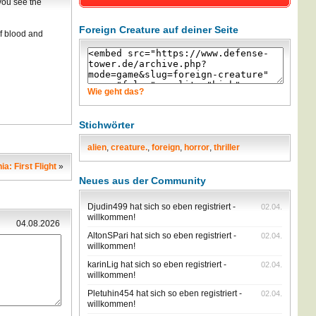
 you see the
Foreign Creature auf deiner Seite
of blood and
Wie geht das?
Stichwörter
alien
,
creature.
,
foreign
,
horror
,
thriller
a: First Flight
»
Neues aus der Community
Djudin499 hat sich so eben registriert -
02.04.
willkommen!
04.08.2026
AltonSPari hat sich so eben registriert -
02.04.
willkommen!
karinLig hat sich so eben registriert -
02.04.
willkommen!
Pletuhin454 hat sich so eben registriert -
02.04.
willkommen!