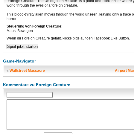
"Foreign Creature: The Unforgotten Mistake" is a point-and-click thriller where
world through the eyes of a foreign creature.
This blood-thirsty alien moves through the world unseen, leaving only a trace 
horror.
Steuerung von Foreign Creature:
Maus: Bewegen
Wenn dir Foreign Creature gefällt, klicke bitte auf den Facebook Like Button.
Game-Navigator
«
Wallstreet Massacre
Airport Mani
Kommentare zu Foreign Creature