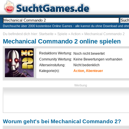
Durchsuche über 2000 kostenlose Online Games - alle kannst du ohne Download und ohne I
Du befindest dich hier:
Startseite
»
Spiele
»
Action
»
Mechanical Commando 2
Mechanical Commando 2
online spielen
Redaktions Wertung:
Noch nicht bewertet
Community Wertung:
Keine Bewertungen vorhanden
Alterseinstufung:
Nicht bedenklich
Kategorie(n):
Action
,
Abenteuer
Werbung
Worum geht's bei
Mechanical Commando 2
?