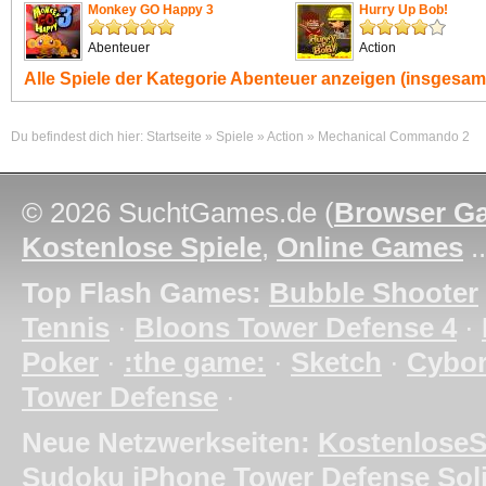
Monkey GO Happy 3
Hurry Up Bob!
Abenteuer
Action
Alle Spiele der Kategorie
Abenteuer
anzeigen (insgesamt
Du befindest dich hier:
Startseite
»
Spiele
»
Action
»
Mechanical Commando 2
© 2026 SuchtGames.de (
Browser G
Kostenlose Spiele
,
Online Games
.
Top Flash Games:
Bubble Shooter
Tennis
·
Bloons Tower Defense 4
·
Poker
·
:the game:
·
Sketch
·
Cybo
Tower Defense
·
Neue Netzwerkseiten:
KostenloseS
Sudoku
iPhone Tower Defense
Soli