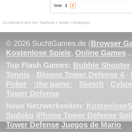
Seite:
1
2
Du befindest dich hier:
Startseite
»
Spiele
»
Multiplayer
© 2026 SuchtGames.de (
Browser G
Kostenlose Spiele
,
Online Games
.
Top Flash Games:
Bubble Shooter
Tennis
·
Bloons Tower Defense 4
·
Poker
·
:the game:
·
Sketch
·
Cybo
Tower Defense
·
Neue Netzwerkseiten:
KostenloseS
Sudoku
iPhone Tower Defense
Soli
Tower Defense
Juegos de Mario