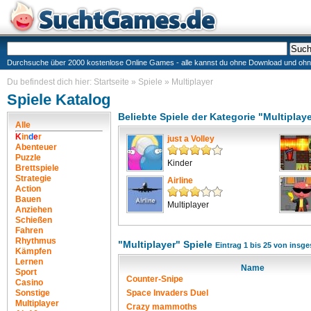
Durchsuche über 2000 kostenlose Online Games - alle kannst du ohne Download und ohne I
Du befindest dich hier:
Startseite
»
Spiele
»
Multiplayer
Spiele Katalog
Beliebte Spiele der Kategorie "Multiplay
Alle
K
i
n
d
e
r
just a Volley
Abenteuer
Puzzle
Kinder
Brettspiele
Strategie
Airline
Action
Bauen
Multiplayer
Anziehen
Schießen
Fahren
Rhythmus
"Multiplayer" Spiele
Eintrag 1 bis 25 von insg
Kämpfen
Lernen
Name
Sport
Counter-Snipe
Casino
Sonstige
Space Invaders Duel
Multiplayer
Crazy mammoths