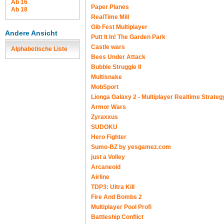
Ab 16
Paper Planes
Ab 18
RealTime Mill
Gib Fest Multiplayer
Andere Ansicht
Putt It In! The Garden Park
Castle wars
Alphabetische Liste
Bees Under Attack
Bubble Struggle II
Multisnake
MobSport
Lionga Galaxy 2 - Multiplayer Realtime Strateg
Armor Wars
Zyraxxus
SUDOKU
Hero Fighter
Sumo-BZ by yesgamez.com
just a Volley
Arcaneoid
Airline
TDP3: Ultra Kill
Fire And Bombs 2
Multiplayer Pool Profi
Battleship Conflict