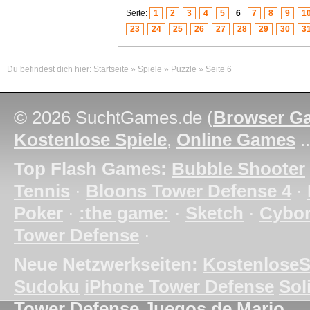
Seite:
1
2
3
4
5
6
7
8
9
1
23
24
25
26
27
28
29
30
3
Du befindest dich hier:
Startseite
»
Spiele
»
Puzzle
»
Seite 6
© 2026 SuchtGames.de (
Browser G
Kostenlose Spiele
,
Online Games
.
Top Flash Games:
Bubble Shooter
Tennis
·
Bloons Tower Defense 4
·
Poker
·
:the game:
·
Sketch
·
Cybo
Tower Defense
·
Neue Netzwerkseiten:
KostenloseS
Sudoku
iPhone Tower Defense
Soli
Tower Defense
Juegos de Mario