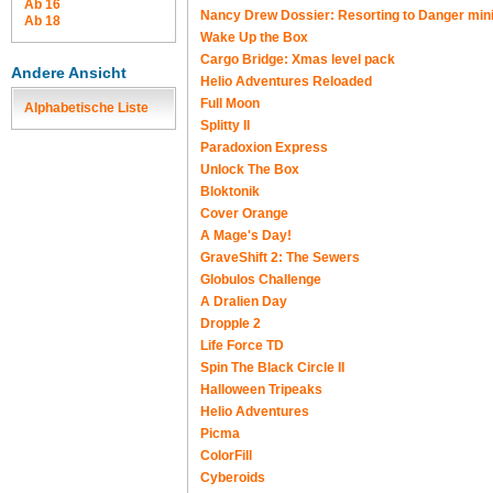
Ab 16
Nancy Drew Dossier: Resorting to Danger min
Ab 18
Wake Up the Box
Cargo Bridge: Xmas level pack
Andere Ansicht
Helio Adventures Reloaded
Full Moon
Alphabetische Liste
Splitty II
Paradoxion Express
Unlock The Box
Bloktonik
Cover Orange
A Mage's Day!
GraveShift 2: The Sewers
Globulos Challenge
A Dralien Day
Dropple 2
Life Force TD
Spin The Black Circle II
Halloween Tripeaks
Helio Adventures
Picma
ColorFill
Cyberoids