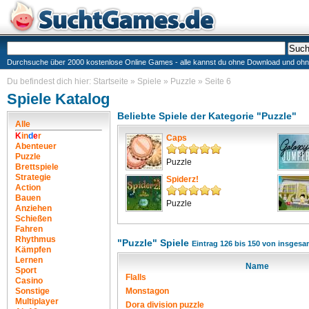
Durchsuche über 2000 kostenlose Online Games - alle kannst du ohne Download und ohne I
Du befindest dich hier:
Startseite
»
Spiele
»
Puzzle
»
Seite 6
Spiele Katalog
Beliebte Spiele der Kategorie "Puzzle"
Alle
K
i
n
d
e
r
Caps
Abenteuer
Puzzle
Puzzle
Brettspiele
Strategie
Spiderz!
Action
Bauen
Puzzle
Anziehen
Schießen
Fahren
Rhythmus
"Puzzle" Spiele
Eintrag 126 bis 150 von insgesa
Kämpfen
Lernen
Name
Sport
Flalls
Casino
Sonstige
Monstagon
Multiplayer
Dora division puzzle