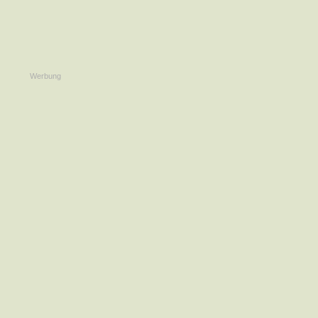
Werbung