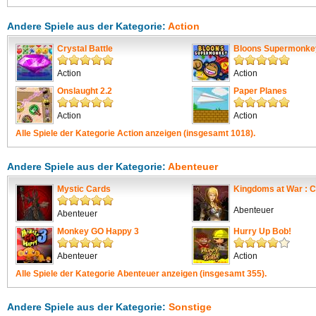
Andere Spiele aus der Kategorie:
Action
Crystal Battle
Bloons Supermonke
Action
Action
Onslaught 2.2
Paper Planes
Action
Action
Alle Spiele der Kategorie
Action
anzeigen (insgesamt 1018).
Andere Spiele aus der Kategorie:
Abenteuer
Mystic Cards
Kingdoms at War : C
Abenteuer
Abenteuer
Monkey GO Happy 3
Hurry Up Bob!
Abenteuer
Action
Alle Spiele der Kategorie
Abenteuer
anzeigen (insgesamt 355).
Andere Spiele aus der Kategorie:
Sonstige