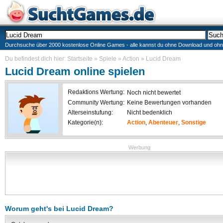
Durchsuche über 2000 kostenlose Online Games - alle kannst du ohne Download und ohne I
Du befindest dich hier:
Startseite
»
Spiele
»
Action
»
Lucid Dream
Lucid Dream
online spielen
Redaktions Wertung:
Noch nicht bewertet
Community Wertung:
Keine Bewertungen vorhanden
Alterseinstufung:
Nicht bedenklich
Kategorie(n):
Action
,
Abenteuer
,
Sonstige
Werbung
Worum geht's bei
Lucid Dream
?