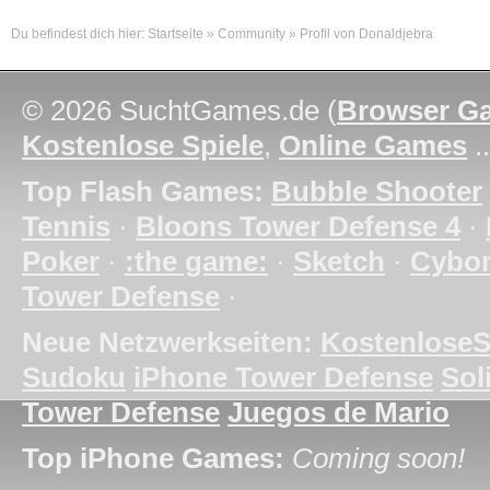
Du befindest dich hier:
Startseite
»
Community
»
Profil von Donaldjebra
© 2026 SuchtGames.de (
Browser G
Kostenlose Spiele
,
Online Games
.
Top Flash Games:
Bubble Shooter
Tennis
·
Bloons Tower Defense 4
·
Poker
·
:the game:
·
Sketch
·
Cybo
Tower Defense
·
Neue Netzwerkseiten:
KostenloseS
Sudoku
iPhone Tower Defense
Soli
Tower Defense
Juegos de Mario
Top iPhone Games:
Coming soon!