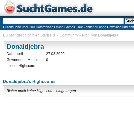
Durchsuche über 2000 kostenlose Online Games - alle kannst du ohne Download und ohne I
Du befindest dich hier:
Startseite
»
Community
»
Profil von Donaldjebra
Donaldjebra
Dabei seit:
27.03.2020
Gewonnene Medaillen:
0
Letzter Highscore:
-
Donaldjebra's Highscores
Bisher noch keine Highscores eingetragen.