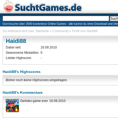
Durchsuche über 2000 kostenlose Online Games - alle kannst du ohne Download und ohne I
Du befindest dich hier:
Startseite
»
Community
»
Profil von Haidi88
Haidi88
Dabei seit:
16.09.2010
Gewonnene Medaillen:
0
Letzter Highscore:
-
Haidi88's Highscores
Bisher noch keine Highscores eingetragen.
Haidi88's Kommentare
Geilstes game ever
16.09.2010