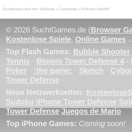
Du befindest dich hier:
Startseite
»
Community
»
Profil von Haidi88
© 2026 SuchtGames.de (
Browser G
Kostenlose Spiele
,
Online Games
.
Top Flash Games:
Bubble Shooter
Tennis
·
Bloons Tower Defense 4
·
Poker
·
:the game:
·
Sketch
·
Cybo
Tower Defense
·
Neue Netzwerkseiten:
KostenloseS
Sudoku
iPhone Tower Defense
Soli
Tower Defense
Juegos de Mario
Top iPhone Games:
Coming soon!