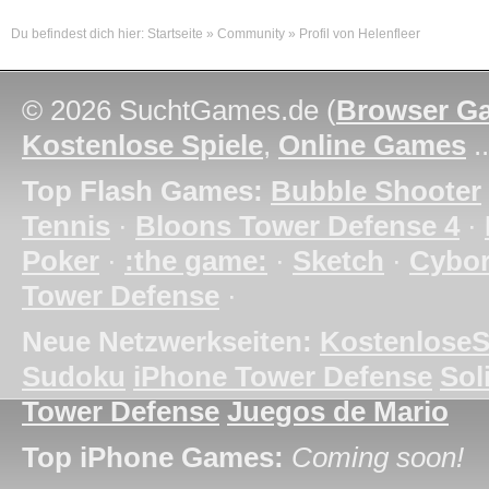
Du befindest dich hier:
Startseite
»
Community
»
Profil von Helenfleer
© 2026 SuchtGames.de (
Browser G
Kostenlose Spiele
,
Online Games
.
Top Flash Games:
Bubble Shooter
Tennis
·
Bloons Tower Defense 4
·
Poker
·
:the game:
·
Sketch
·
Cybo
Tower Defense
·
Neue Netzwerkseiten:
KostenloseS
Sudoku
iPhone Tower Defense
Soli
Tower Defense
Juegos de Mario
Top iPhone Games:
Coming soon!