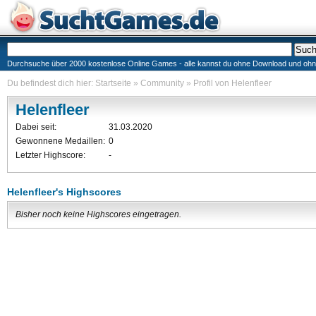
Durchsuche über 2000 kostenlose Online Games - alle kannst du ohne Download und ohne I
Du befindest dich hier:
Startseite
»
Community
»
Profil von Helenfleer
Helenfleer
Dabei seit:
31.03.2020
Gewonnene Medaillen:
0
Letzter Highscore:
-
Helenfleer's Highscores
Bisher noch keine Highscores eingetragen.