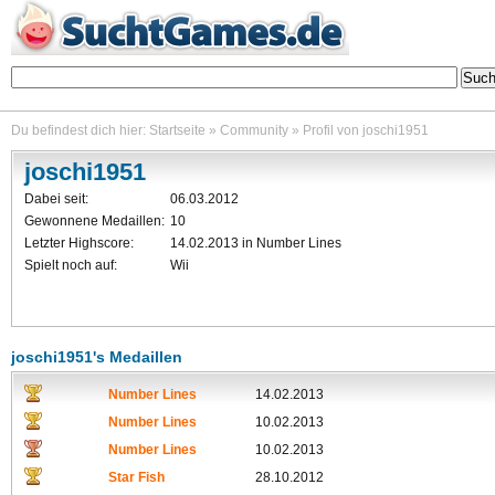
Durchsuche über 2000 kostenlose Online Games - alle kannst du ohne Download und ohne I
Du befindest dich hier:
Startseite
»
Community
»
Profil von joschi1951
joschi1951
Dabei seit:
06.03.2012
Gewonnene Medaillen:
10
Letzter Highscore:
14.02.2013 in Number Lines
Spielt noch auf:
Wii
joschi1951's Medaillen
Number Lines
14.02.2013
Number Lines
10.02.2013
Number Lines
10.02.2013
Star Fish
28.10.2012