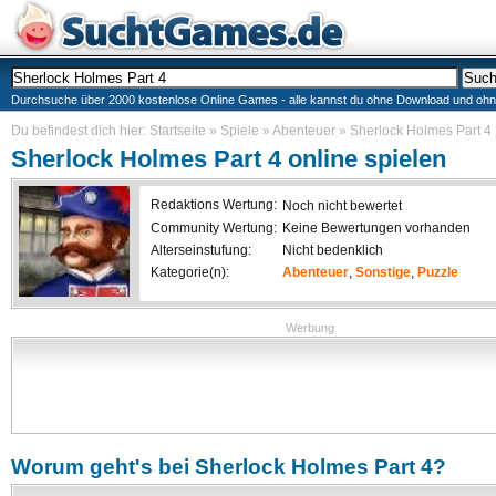
Durchsuche über 2000 kostenlose Online Games - alle kannst du ohne Download und ohne I
Du befindest dich hier:
Startseite
»
Spiele
»
Abenteuer
»
Sherlock Holmes Part 4
Sherlock Holmes Part 4
online spielen
Redaktions Wertung:
Noch nicht bewertet
Community Wertung:
Keine Bewertungen vorhanden
Alterseinstufung:
Nicht bedenklich
Kategorie(n):
Abenteuer
,
Sonstige
,
Puzzle
Werbung
Worum geht's bei
Sherlock Holmes Part 4
?