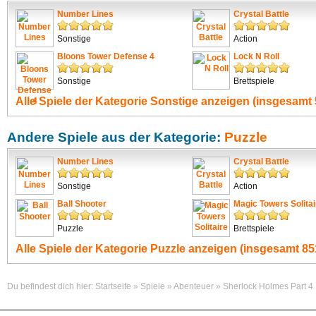
Number Lines
Crystal Battle
Sonstige
Action
Bloons Tower Defense 4
Lock N Roll
Sonstige
Brettspiele
Alle Spiele der Kategorie
Sonstige
anzeigen (insgesamt 
Andere Spiele aus der Kategorie:
Puzzle
Number Lines
Crystal Battle
Sonstige
Action
Ball Shooter
Magic Towers Solitai
Puzzle
Brettspiele
Alle Spiele der Kategorie
Puzzle
anzeigen (insgesamt 851
Du befindest dich hier:
Startseite
»
Spiele
»
Abenteuer
»
Sherlock Holmes Part 4