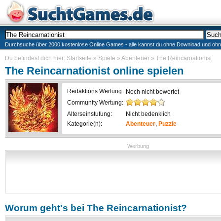
Durchsuche über 2000 kostenlose Online Games - alle kannst du ohne Download und ohne I
Du befindest dich hier:
Startseite
»
Spiele
»
Abenteuer
»
The Reincarnationist
The Reincarnationist
online spielen
Redaktions Wertung:
Noch nicht bewertet
Community Wertung:
Alterseinstufung:
Nicht bedenklich
Kategorie(n):
Abenteuer
,
Puzzle
Werbung
Worum geht's bei
The Reincarnationist
?