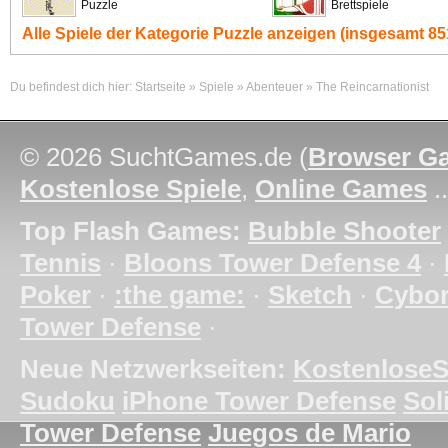
Puzzle
Brettspiele
Alle Spiele der Kategorie
Puzzle
anzeigen (insgesamt 851
Du befindest dich hier:
Startseite
»
Spiele
»
Abenteuer
»
The Reincarnationist
© 2026 SuchtGames.de (
Browser G
Kostenlose Spiele
,
Online Games
.
Top Flash Games:
Bubble Shooter
Tennis
·
Bloons Tower Defense 4
·
Poker
·
:the game:
·
Sketch
·
Cybo
Tower Defense
·
Neue Netzwerkseiten:
KostenloseS
Sudoku
iPhone Tower Defense
Soli
Tower Defense
Juegos de Mario