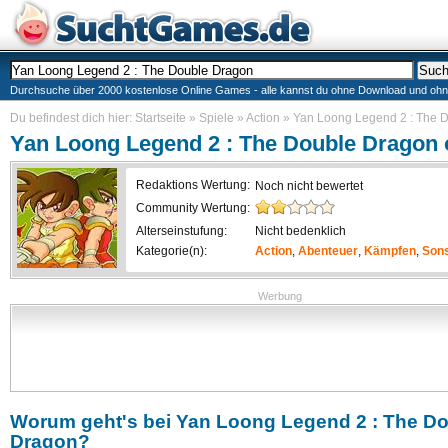
Durchsuche über 2000 kostenlose Online Games - alle kannst du ohne Download und ohne I
Du befindest dich hier:
Startseite
»
Spiele
»
Action
»
Yan Loong Legend 2 : The 
Yan Loong Legend 2 : The Double Dragon
Redaktions Wertung:
Noch nicht bewertet
Community Wertung:
Alterseinstufung:
Nicht bedenklich
Kategorie(n):
Action
,
Abenteuer
,
Kämpfen
,
Sons
Werbung
Worum geht's bei
Yan Loong Legend 2 : The D
Dragon
?