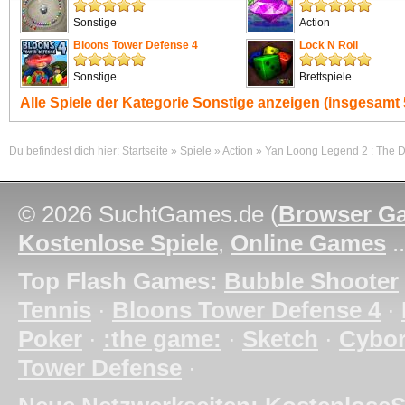
Sonstige
Action
Bloons Tower Defense 4
Lock N Roll
Sonstige
Brettspiele
Alle Spiele der Kategorie
Sonstige
anzeigen (insgesamt 
Du befindest dich hier:
Startseite
»
Spiele
»
Action
»
Yan Loong Legend 2 : The 
© 2026 SuchtGames.de (
Browser G
Kostenlose Spiele
,
Online Games
.
Top Flash Games:
Bubble Shooter
Tennis
·
Bloons Tower Defense 4
·
Poker
·
:the game:
·
Sketch
·
Cybo
Tower Defense
·