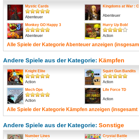
Mystic Cards
Kingdoms at War : C
Abenteuer
Abenteuer
Monkey GO Happy 3
Hurry Up Bob!
Abenteuer
Action
Alle Spiele der Kategorie
Abenteuer
anzeigen (insgesamt
Andere Spiele aus der Kategorie:
Kämpfen
Knight Elite
Squirt Gun Bandits
Action
Action
Mech Ops
Life Force TD
Action
Action
Alle Spiele der Kategorie
Kämpfen
anzeigen (insgesamt 
Andere Spiele aus der Kategorie:
Sonstige
Number Lines
Crystal Battle