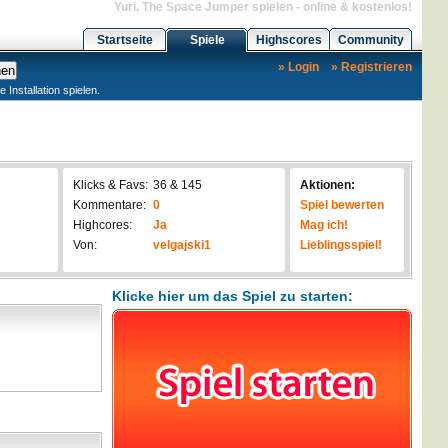
Yuri, The Space Jumper spielen - online & kostenlos!
Startseite
Spiele
Highscores
Community
» Login
» Registrieren
nstallation spielen.
Klicks & Favs:
36 & 145
Aktionen:
Kommentare:
0
Spiel bewerten
Highcores:
Ja
Mag ich!
Von:
velgajski1
Lieblingsspiel!
Klicke hier um das Spiel zu starten: