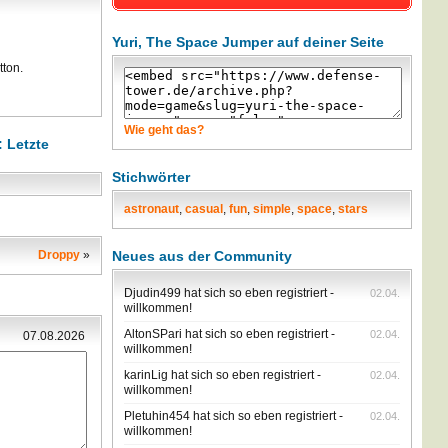
Yuri, The Space Jumper auf deiner Seite
tton.
Wie geht das?
 Letzte
Stichwörter
astronaut
,
casual
,
fun
,
simple
,
space
,
stars
Droppy
»
Neues aus der Community
Djudin499 hat sich so eben registriert -
02.04.
willkommen!
AltonSPari hat sich so eben registriert -
02.04.
07.08.2026
willkommen!
karinLig hat sich so eben registriert -
02.04.
willkommen!
Pletuhin454 hat sich so eben registriert -
02.04.
willkommen!