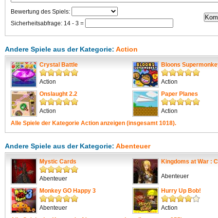
Bewertung des Spiels:
Sicherheitsabfrage: 14 - 3 =
Andere Spiele aus der Kategorie:
Action
Crystal Battle
Bloons Supermonke
Action
Action
Onslaught 2.2
Paper Planes
Action
Action
Alle Spiele der Kategorie
Action
anzeigen (insgesamt 1018).
Andere Spiele aus der Kategorie:
Abenteuer
Mystic Cards
Kingdoms at War : C
Abenteuer
Abenteuer
Monkey GO Happy 3
Hurry Up Bob!
Abenteuer
Action