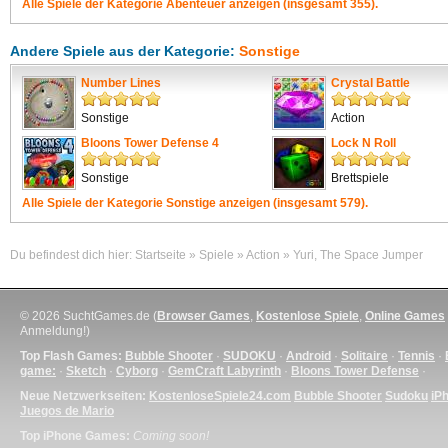
Alle Spiele der Kategorie
Abenteuer
anzeigen (insgesamt 355).
Andere Spiele aus der Kategorie:
Sonstige
Number Lines
Crystal Battle
Sonstige
Action
Bloons Tower Defense 4
Lock N Roll
Sonstige
Brettspiele
Alle Spiele der Kategorie
Sonstige
anzeigen (insgesamt 579).
Du befindest dich hier:
Startseite
»
Spiele
»
Action
»
Yuri, The Space Jumper
© 2026 SuchtGames.de (
Browser Games
,
Kostenlose Spiele
,
Online Games
Anmeldung!)
Top Flash Games:
Bubble Shooter
·
SUDOKU
·
Android
·
Solitaire
·
Tennis
·
game:
·
Sketch
·
Cyborg
·
GemCraft Labyrinth
·
Bloons Tower Defense
·
Neue Netzwerkseiten:
KostenloseSpiele24.com
Bubble Shooter
Sudoku
iP
Juegos de Mario
Top iPhone Games:
Coming soon!