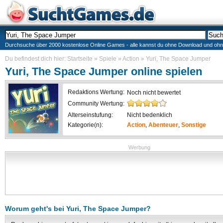
Durchsuche über 2000 kostenlose Online Games - alle kannst du ohne Download und ohne I
Du befindest dich hier:
Startseite
»
Spiele
»
Action
»
Yuri, The Space Jumper
Yuri, The Space Jumper
online spielen
Redaktions Wertung:
Noch nicht bewertet
Community Wertung:
Alterseinstufung:
Nicht bedenklich
Kategorie(n):
Action
,
Abenteuer
,
Sonstige
Werbung
Worum geht's bei
Yuri, The Space Jumper
?