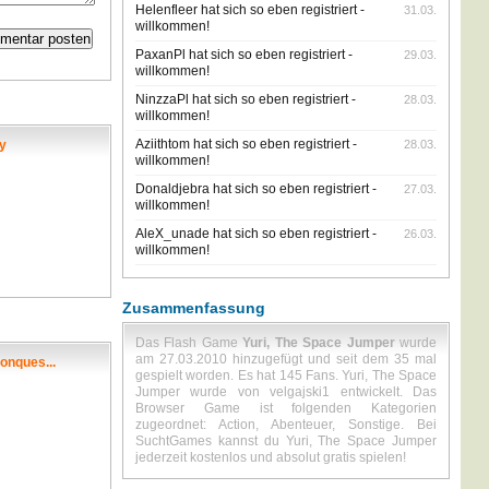
Helenfleer hat sich so eben registriert -
31.03.
willkommen!
PaxanPl hat sich so eben registriert -
29.03.
willkommen!
NinzzaPl hat sich so eben registriert -
28.03.
willkommen!
Aziithtom hat sich so eben registriert -
y
28.03.
willkommen!
Donaldjebra hat sich so eben registriert -
27.03.
willkommen!
AleX_unade hat sich so eben registriert -
26.03.
willkommen!
Zusammenfassung
Das Flash Game
Yuri, The Space Jumper
wurde
am 27.03.2010 hinzugefügt und seit dem 35 mal
onques...
gespielt worden. Es hat 145 Fans. Yuri, The Space
Jumper wurde von velgajski1 entwickelt. Das
Browser Game ist folgenden Kategorien
zugeordnet: Action, Abenteuer, Sonstige. Bei
SuchtGames kannst du Yuri, The Space Jumper
jederzeit kostenlos und absolut gratis spielen!