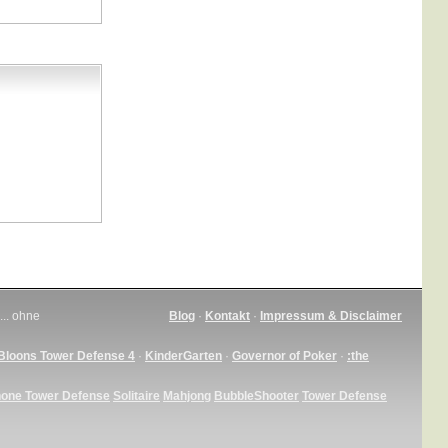
... ohne
Blog
·
Kontakt
·
Impressum & Disclaimer
Bloons Tower Defense 4
·
KinderGarten
·
Governor of Poker
·
:the
hone Tower Defense
Solitaire
Mahjong
BubbleShooter
Tower Defense