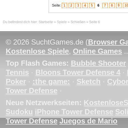
Seite:
1
2
3
4
5
6
7
8
9
1
Du befindest dich hier:
Startseite
»
Spiele
»
Schießen
»
Seite 6
© 2026 SuchtGames.de (
Browser G
Kostenlose Spiele
,
Online Games
.
Top Flash Games:
Bubble Shooter
Tennis
·
Bloons Tower Defense 4
·
Poker
·
:the game:
·
Sketch
·
Cybo
Tower Defense
·
Neue Netzwerkseiten:
KostenloseS
Sudoku
iPhone Tower Defense
Soli
Tower Defense
Juegos de Mario