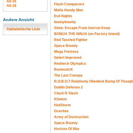
Ab 16
Flash Conquerors
Ab 18
Mafia Handy Man
Evil Nights
Andere Ansicht
bunnybounty
Sinta: Escape From Ixerron Keep
Alphabetische Liste
BOWJA THE NINJA (on Factory Island)
Red Tassled Fighter
Space Bounty
Mega Fortress
Gelert Improved
Redneck Olympics
BoomsticK
The Last Canopy
R.O.B.O.T Relatively Obedient Being Of Though
Goblin Defense 2
Clash N Slash
N3wton
HeliStorm
Gravitee
Army of Destruction
Space Bounty
Horizon Of War