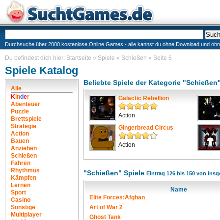
Durchsuche über 2000 kostenlose Online Games - alle kannst du ohne Download und ohne I
Du befindest dich hier:
Startseite
»
Spiele
»
Schießen
»
Seite 6
Spiele Katalog
Beliebte Spiele der Kategorie "Schießen
Alle
K
i
n
d
e
r
Galactic Rebellion
Abenteuer
Puzzle
Action
Brettspiele
Strategie
Gingerbread Circus
Action
Bauen
Action
Anziehen
Schießen
Fahren
Rhythmus
"Schießen" Spiele
Eintrag 126 bis 150 von ins
Kämpfen
Lernen
Name
Sport
Elite Forces:Afghan
Casino
Sonstige
Art of War 2
Multiplayer
Ghost Tank