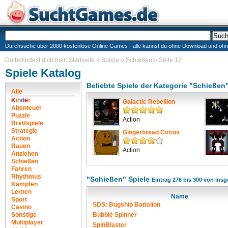
Durchsuche über 2000 kostenlose Online Games - alle kannst du ohne Download und ohne I
Du befindest dich hier:
Startseite
»
Spiele
»
Schießen
»
Seite 12
Spiele Katalog
Beliebte Spiele der Kategorie "Schießen
Alle
K
i
n
d
e
r
Galactic Rebellion
Abenteuer
Puzzle
Action
Brettspiele
Strategie
Gingerbread Circus
Action
Bauen
Action
Anziehen
Schießen
Fahren
Rhythmus
"Schießen" Spiele
Eintrag 276 bis 300 von ins
Kämpfen
Lernen
Name
Sport
SDS: Bugship Battalion
Casino
Sonstige
Bubble Spinner
Multiplayer
SpinBlaster