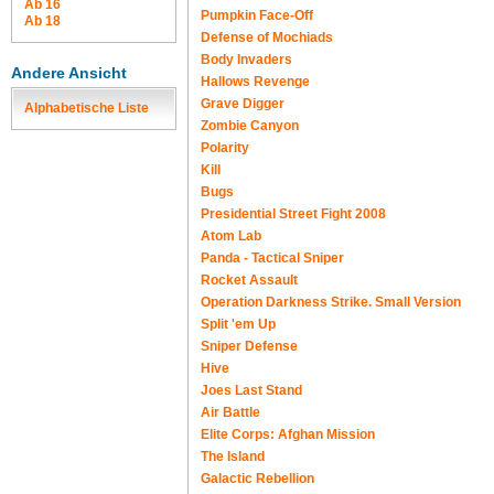
Ab 16
Pumpkin Face-Off
Ab 18
Defense of Mochiads
Body Invaders
Andere Ansicht
Hallows Revenge
Grave Digger
Alphabetische Liste
Zombie Canyon
Polarity
Kill
Bugs
Presidential Street Fight 2008
Atom Lab
Panda - Tactical Sniper
Rocket Assault
Operation Darkness Strike. Small Version
Split 'em Up
Sniper Defense
Hive
Joes Last Stand
Air Battle
Elite Corps: Afghan Mission
The Island
Galactic Rebellion