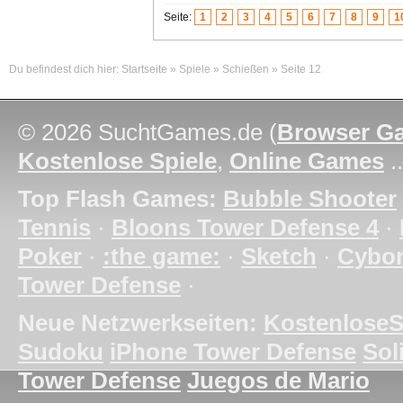
Seite:
1
2
3
4
5
6
7
8
9
1
Du befindest dich hier:
Startseite
»
Spiele
»
Schießen
»
Seite 12
© 2026 SuchtGames.de (
Browser G
Kostenlose Spiele
,
Online Games
.
Top Flash Games:
Bubble Shooter
Tennis
·
Bloons Tower Defense 4
·
Poker
·
:the game:
·
Sketch
·
Cybo
Tower Defense
·
Neue Netzwerkseiten:
KostenloseS
Sudoku
iPhone Tower Defense
Soli
Tower Defense
Juegos de Mario