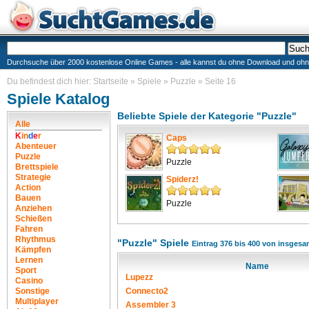
Durchsuche über 2000 kostenlose Online Games - alle kannst du ohne Download und ohne I
Du befindest dich hier:
Startseite
»
Spiele
»
Puzzle
»
Seite 16
Spiele Katalog
Beliebte Spiele der Kategorie "Puzzle"
Alle
K
i
n
d
e
r
Caps
Abenteuer
Puzzle
Puzzle
Brettspiele
Strategie
Spiderz!
Action
Bauen
Puzzle
Anziehen
Schießen
Fahren
Rhythmus
"Puzzle" Spiele
Eintrag 376 bis 400 von insgesa
Kämpfen
Lernen
Name
Sport
Lupezz
Casino
Sonstige
Connecto2
Multiplayer
Assembler 3