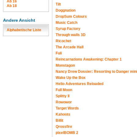
Ab 16
Tilt
Ab 18
Doggnation
DropSum Colours
Andere Ansicht
Music Catch
Syrup Factory
Alphabetische Liste
Through walls 3D
Ricochet
The Arcade Hall
Fuli
Reincarnations Awakening: Chapter 1
Monstagon
Nancy Drew Dossier: Resorting to Danger min
Wake Up the Box
Helio Adventures Reloaded
Full Moon
Splitty II
Rowowor
Target Words
Kahoots
Billit
Qrossfire
pixelBOMB 2