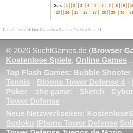
Seite:
1
2
3
4
5
6
7
8
9
1
23
24
25
26
27
28
29
30
3
Du befindest dich hier:
Startseite
»
Spiele
»
Puzzle
»
Seite 21
© 2026 SuchtGames.de (
Browser G
Kostenlose Spiele
,
Online Games
.
Top Flash Games:
Bubble Shooter
Tennis
·
Bloons Tower Defense 4
·
Poker
·
:the game:
·
Sketch
·
Cybo
Tower Defense
·
Neue Netzwerkseiten:
KostenloseS
Sudoku
iPhone Tower Defense
Soli
Tower Defense
Juegos de Mario