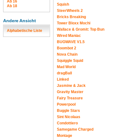
Ab 16
Squish
Ab 18
SteerWheels 2
Bricks Breaking
Andere Ansicht
Tower Bloxx Mochi
Wallace & Gromit: Top Bun
Alphabetische Liste
Wired Maniac
BUGWAVE V1.5
Boombot 2
Nova Chain
Squiggle Squid
Mad World
dragBall
Linked
Jasmine & Jack
Gravity Master
Fairy Treasure
Powerpool
Buggle Stars
Sint Nicolaas
Condottiero
Samegame Charged
Montage