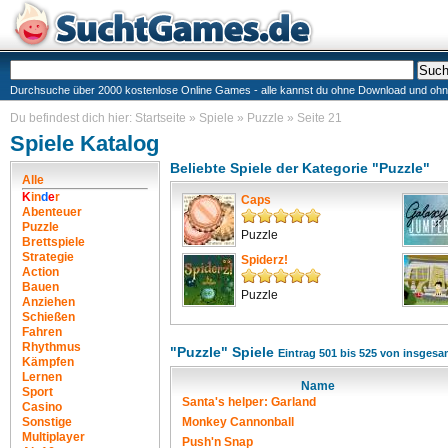
Durchsuche über 2000 kostenlose Online Games - alle kannst du ohne Download und ohne I
Du befindest dich hier:
Startseite
»
Spiele
»
Puzzle
»
Seite 21
Spiele Katalog
Beliebte Spiele der Kategorie "Puzzle"
Alle
K
i
n
d
e
r
Caps
Abenteuer
Puzzle
Puzzle
Brettspiele
Strategie
Spiderz!
Action
Bauen
Puzzle
Anziehen
Schießen
Fahren
Rhythmus
"Puzzle" Spiele
Eintrag 501 bis 525 von insgesa
Kämpfen
Lernen
Name
Sport
Santa's helper: Garland
Casino
Sonstige
Monkey Cannonball
Multiplayer
Push'n Snap