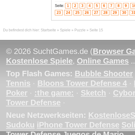
Seite:
1
2
3
4
5
6
7
8
9
1
23
24
25
26
27
28
29
30
3
Du befindest dich hier:
Startseite
»
Spiele
»
Puzzle
»
Seite 15
© 2026 SuchtGames.de (
Browser G
Kostenlose Spiele
,
Online Games
.
Top Flash Games:
Bubble Shooter
Tennis
·
Bloons Tower Defense 4
·
Poker
·
:the game:
·
Sketch
·
Cybo
Tower Defense
·
Neue Netzwerkseiten:
KostenloseS
Sudoku
iPhone Tower Defense
Soli
Tower Defense
Juegos de Mario