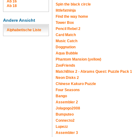
Ab 16
Spin the black circle
Ab 18
littlefatninja
Find the way home
Andere Ansicht
Tower Box
Pencil Rebel 2
Alphabetische Liste
Card Match
Music Catch
Doggnation
Aqua Bubble
Phantom Mansion (yellow)
ZooFriends
MatchBlox 2 - Abrams Quest: Puzzle Pack 1
Neon Disks 2
Chinese Kakuro Puzzle
Four Seasons
Bango
Assembler 2
Jolagogo2008
Bumputeo
Connecto2
Lupezz
Assembler 3