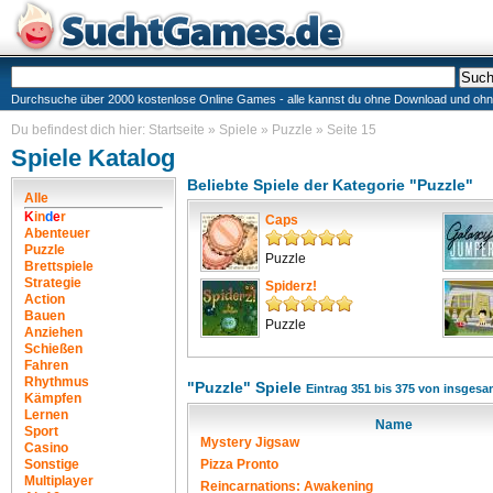
Durchsuche über 2000 kostenlose Online Games - alle kannst du ohne Download und ohne I
Du befindest dich hier:
Startseite
»
Spiele
»
Puzzle
»
Seite 15
Spiele Katalog
Beliebte Spiele der Kategorie "Puzzle"
Alle
K
i
n
d
e
r
Caps
Abenteuer
Puzzle
Puzzle
Brettspiele
Strategie
Spiderz!
Action
Bauen
Puzzle
Anziehen
Schießen
Fahren
Rhythmus
"Puzzle" Spiele
Eintrag 351 bis 375 von insgesa
Kämpfen
Lernen
Name
Sport
Mystery Jigsaw
Casino
Sonstige
Pizza Pronto
Multiplayer
Reincarnations: Awakening