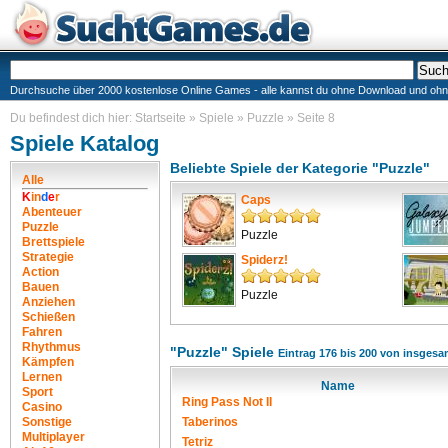
Durchsuche über 2000 kostenlose Online Games - alle kannst du ohne Download und ohne I
Du befindest dich hier:
Startseite
»
Spiele
»
Puzzle
»
Seite 8
Spiele Katalog
Beliebte Spiele der Kategorie "Puzzle"
Alle
K
i
n
d
e
r
Caps
Abenteuer
Puzzle
Puzzle
Brettspiele
Strategie
Spiderz!
Action
Bauen
Puzzle
Anziehen
Schießen
Fahren
Rhythmus
"Puzzle" Spiele
Eintrag 176 bis 200 von insgesa
Kämpfen
Lernen
Name
Sport
Ring Pass Not II
Casino
Sonstige
Taberinos
Multiplayer
Tetriz