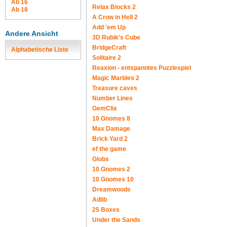
Ab 16
Relax Blocks 2
Ab 18
A Crow in Hell 2
Add 'em Up
Andere Ansicht
3D Rubik's Cube
BridgeCraft
Alphabetische Liste
Solitaire 2
Reaxion - entspanntes Puzzlespiel
Magic Marbles 2
Treasure caves
Number Lines
GemClix
10 Gnomes 8
Max Damage
Brick Yard 2
ef the game
Globs
10 Gnomes 2
10 Gnomes 10
Dreamwoods
Adlib
25 Boxes
Under the Sands