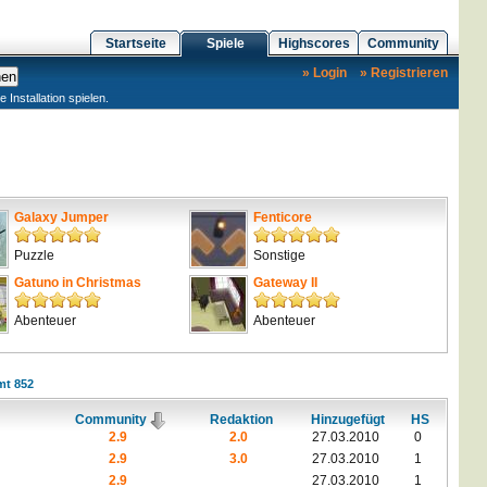
Startseite
Spiele
Highscores
Community
» Login
» Registrieren
nstallation spielen.
Galaxy Jumper
Fenticore
Puzzle
Sonstige
Gatuno in Christmas
Gateway II
Abenteuer
Abenteuer
mt 852
Community
Redaktion
Hinzugefügt
HS
2.9
2.0
27.03.2010
0
2.9
3.0
27.03.2010
1
2.9
27.03.2010
1