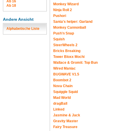
Ab 16
Monkey Wizard
Ab 18
Ninja Roll 2
Pushori
Andere Ansicht
Santa's helper: Garland
Monkey Cannonball
Alphabetische Liste
Push'n Snap
Squish
SteerWheels 2
Bricks Breaking
Tower Bloxx Mochi
Wallace & Gromit: Top Bun
Wired Maniac
BUGWAVE V1.5
Boombot 2
Nova Chain
Squiggle Squid
Mad World
dragBall
Linked
Jasmine & Jack
Gravity Master
Fairy Treasure