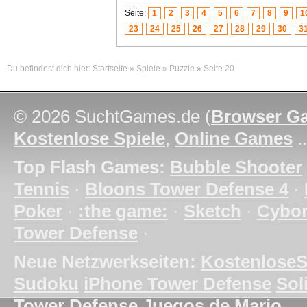
Seite:
1
2
3
4
5
6
7
8
9
1
23
24
25
26
27
28
29
30
3
Du befindest dich hier:
Startseite
»
Spiele
»
Puzzle
»
Seite 20
© 2026 SuchtGames.de (
Browser G
Kostenlose Spiele
,
Online Games
.
Top Flash Games:
Bubble Shooter
Tennis
·
Bloons Tower Defense 4
·
Poker
·
:the game:
·
Sketch
·
Cybo
Tower Defense
·
Neue Netzwerkseiten:
KostenloseS
Sudoku
iPhone Tower Defense
Soli
Tower Defense
Juegos de Mario