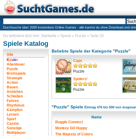
Durchsuche über 2000 kostenlose Online Games - alle kannst du ohne Download und ohne I
Du befindest dich hier:
Startseite
»
Spiele
»
Puzzle
»
Seite 20
Spiele Katalog
Beliebte Spiele der Kategorie "Puzzle"
Alle
K
i
n
d
e
r
Caps
Abenteuer
Puzzle
Puzzle
Brettspiele
Strategie
Spiderz!
Action
Bauen
Puzzle
Anziehen
Schießen
Fahren
Rhythmus
"Puzzle" Spiele
Eintrag 476 bis 500 von insgesa
Kämpfen
Lernen
Name
Sport
Buggle Connect
Casino
Sonstige
Monkey GO Happy
Multiplayer
The Majesty of Colors