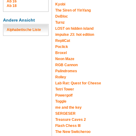
Ab 16
Kyobi
Ab 18
The Siren of YinYang
DeBloc
Andere Ansicht
Turnz
LOST on hidden island
Alphabetische Liste
impulse J3: hot edition
RepliCat
Poclick
Broxel
Neon Maze
RGB Cannon
Palindromes
Rolley
Lab Rat: Quest for Cheese
Tetri Tower
Powergolf
Toggle
me and the key
SERGESER
Treasure Caves 2
Flash Chess III
The New Switcheroo