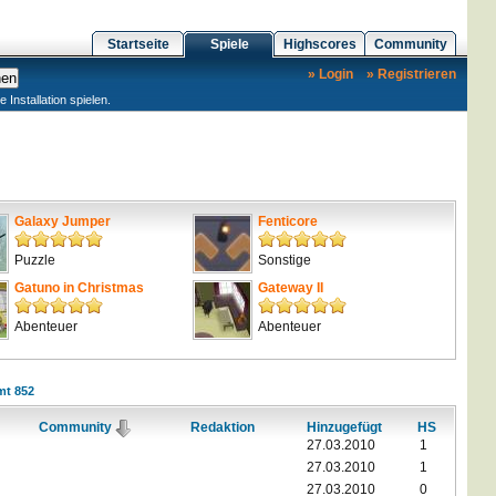
Startseite
Spiele
Highscores
Community
» Login
» Registrieren
nstallation spielen.
Galaxy Jumper
Fenticore
Puzzle
Sonstige
Gatuno in Christmas
Gateway II
Abenteuer
Abenteuer
mt 852
Community
Redaktion
Hinzugefügt
HS
27.03.2010
1
27.03.2010
1
27.03.2010
0