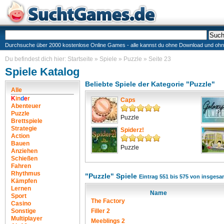
Durchsuche über 2000 kostenlose Online Games - alle kannst du ohne Download und ohne I
Du befindest dich hier:
Startseite
»
Spiele
»
Puzzle
»
Seite 23
Spiele Katalog
Beliebte Spiele der Kategorie "Puzzle"
Alle
K
i
n
d
e
r
Caps
Abenteuer
Puzzle
Puzzle
Brettspiele
Strategie
Spiderz!
Action
Bauen
Puzzle
Anziehen
Schießen
Fahren
Rhythmus
"Puzzle" Spiele
Eintrag 551 bis 575 von insgesa
Kämpfen
Lernen
Name
Sport
The Factory
Casino
Sonstige
Filler 2
Multiplayer
Meeblings 2