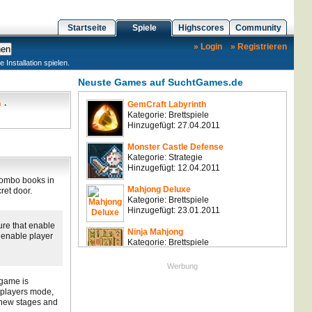
Startseite
Spiele
Highscores
Community
» Login
» Registrieren
nstallation spielen.
Neuste Games auf SuchtGames.de
O
·
GemCraft Labyrinth
Kategorie: Brettspiele
Hinzugefügt: 27.04.2011
Monster Castle Defense
Kategorie: Strategie
Hinzugefügt: 12.04.2011
combo books in
Mahjong Deluxe
ret door.
Kategorie: Brettspiele
Hinzugefügt: 23.01.2011
re that enable
Ninja Mahjong
r enable player
Kategorie: Brettspiele
Hinzugefügt: 23.01.2011
Werbung
Nuclearoids
 game is
Kategorie: Sonstige
 players mode,
Hinzugefügt: 10.01.2011
new stages and