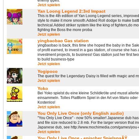
enemy types.
Jetzt spielen
Yan Loong Legend 2:3rd Impact
This is the 4th edition of Yan Loong Legend series, improved
style to make it more smooth.Added Roll dodge to make batt
technical.Added striker system like the king of fighters,do mo
fighting the Boss the more proba
Jetzt spielen
yingbaobao Gas station
yingbaobao is back, this time she hoped the baby in the Sak
of profit earned, to invest in a gas station, of course she has a
investment projects, to business! Gas station just her first two
to build business-type
Jetzt spielen
Yogipoco
The quest for the Legendary Daisy is filled with magic and m
Jetzt spielen
Yoko
Bei Yoko spielst du eine kleine Schildkröte und musst allerl
einsammeln. Tolles Plattform Spiel in der Art von Mario oder 
Kostenlos!
Jetzt spielen
You Only Live Once (only English audio)
"You Only Live Once" - now 50% smaller! Japanese dub ha
and file size reduced to 2.8 mb. For the larger version that i
Japanese dub, see http://www.mochimedia.com/games/you-o
Jetzt spielen
You Only Live Once - epischer SpielspaÃŸ