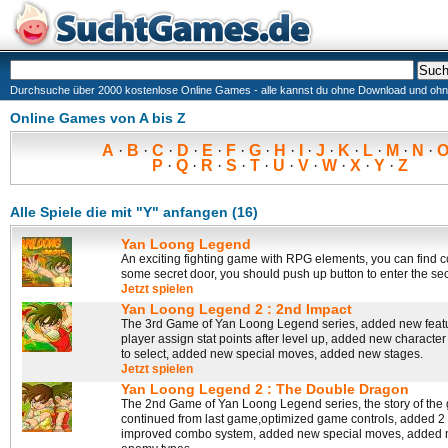
Durchsuche über 2000 kostenlose Online Games - alle kannst du ohne Download und ohne I
Online Games von A bis Z
A
·
B
·
C
·
D
·
E
·
F
·
G
·
H
·
I
·
J
·
K
·
L
·
M
·
N
·
P
·
Q
·
R
·
S
·
T
·
U
·
V
·
W
·
X
·
Y
·
Z
Alle Spiele die mit "Y" anfangen (16)
Yan Loong Legend
An exciting fighting game with RPG elements, you can find 
some secret door, you should push up button to enter the sec
Jetzt spielen
Yan Loong Legend 2 : 2nd Impact
The 3rd Game of Yan Loong Legend series, added new featu
player assign stat points after level up, added new characte
to select, added new special moves, added new stages.
Jetzt spielen
Yan Loong Legend 2 : The Double Dragon
The 2nd Game of Yan Loong Legend series, the story of the
continued from last game,optimized game controls, added 2
improved combo system, added new special moves, added 