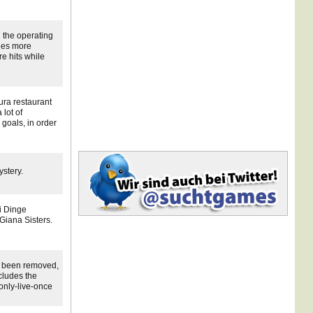
Hurry Up Bob!
Kategorie: Action
Hinzugefügt: 10.01.2011
 the operating
les more
Gems Of Egypt
re hits while
Kategorie: Puzzle
Hinzugefügt: 06.01.2011
Billy's Hill
Kategorie: Action
ura restaurant
Hinzugefügt: 06.01.2011
 lot of
 goals, in order
Monkey GO Happy 3
Kategorie: Abenteuer
Hinzugefügt: 30.12.2010
ystery.
BlastOff Bunnies
Kategorie: Action
Hinzugefügt: 19.12.2010
ei Dinge
Mehr anzeigen
Giana Sisters.
s been removed,
ncludes the
nly-live-once