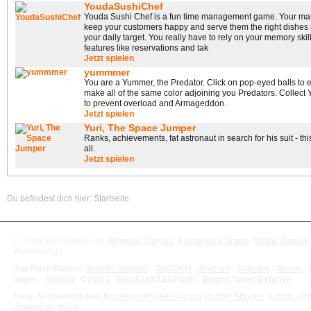
YoudaSushiChef
Youda Sushi Chef is a fun time management game. Your main
keep your customers happy and serve them the right dishes i
your daily target. You really have to rely on your memory skill
features like reservations and tak
Jetzt spielen
yummmer
You are a Yummer, the Predator. Click on pop-eyed balls to 
make all of the same color adjoining you Predators. Collect
to prevent overload and Armageddon.
Jetzt spielen
Yuri, The Space Jumper
Ranks, achievements, fat astronaut in search for his suit - th
all.
Jetzt spielen
Du befindest dich hier:
Startseite
© 2026 SuchtGames.de (
Browser Games
,
Kostenlose Spiele
,
Online Games
Anmeldung!)
Top Flash Games:
Bubble Shooter
·
SUDOKU
·
Android
·
Solitaire
·
Tennis
·
game:
·
Sketch
·
Cyborg
·
GemCraft Labyrinth
·
Bloons Tower Defense
·
Neue Netzwerkseiten:
KostenloseSpiele24.com
Bubble Shooter
Sudoku
iP
Juegos de Mario