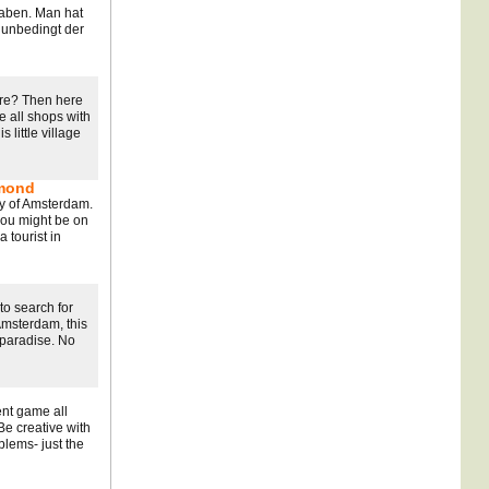
haben. Man hat
t unbedingt der
ore? Then here
 all shops with
s little village
amond
ity of Amsterdam.
you might be on
 tourist in
to search for
Amsterdam, this
l paradise. No
nt game all
Be creative with
blems- just the