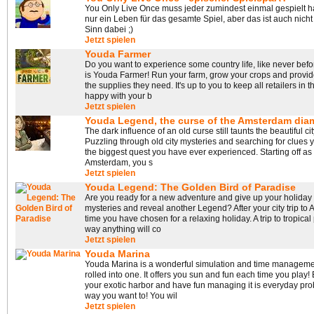
You Only Live Once muss jeder zumindest einmal gespielt 
nur ein Leben für das gesamte Spiel, aber das ist auch nich
Sinn dabei ;)
Jetzt spielen
Youda Farmer
Do you want to experience some country life, like never bef
is Youda Farmer! Run your farm, grow your crops and provide
the supplies they need. It's up to you to keep all retailers in thi
happy with your b
Jetzt spielen
Youda Legend, the curse of the Amsterdam di
The dark influence of an old curse still taunts the beautiful c
Puzzling through old city mysteries and searching for clues 
the biggest quest you have ever experienced. Starting off as a
Amsterdam, you s
Jetzt spielen
Youda Legend: The Golden Bird of Paradise
Are you ready for a new adventure and give up your holiday 
mysteries and reveal another Legend? After your city trip to 
time you have chosen for a relaxing holiday. A trip to tropica
way anything will co
Jetzt spielen
Youda Marina
Youda Marina is a wonderful simulation and time manageme
rolled into one. It offers you sun and fun each time you play! 
your exotic harbor and have fun managing it is everyday pro
way you want to! You wil
Jetzt spielen