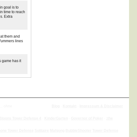
 goal is to
n time to reach
s. Extra
eat them and
 Yummers lines
is game has it
... ohne
Blog
·
Kontakt
·
Impressum & Disclaimer
Bloons Tower Defense 4
·
KinderGarten
·
Governor of Poker
·
:the
hone Tower Defense
Solitaire
Mahjong
BubbleShooter
Tower Defense